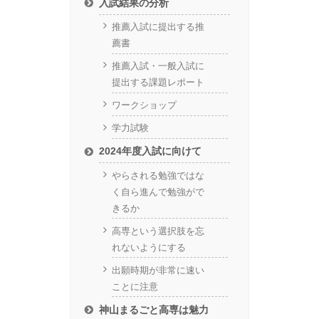
入試結果の分析
推薦入試に提出する推
薦書
推薦入試・一般入試に
提出する課題レポート
ワークショップ
学力試験
2024年度入試に向けて
やらされる勉強ではな
く自ら進んで勉強がで
きるか
高専という選択肢を忘
れないようにする
出願時期が非常に速い
ことに注意
神山まるごと高専は魅力