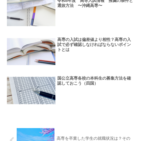
令和8年度 高専入試情報 推薦の条件と
選抜方法 〜沖縄高専〜
高専の入試は偏差値より相性？高専の入
試で必ず確認しなければならないポイン
トとは
国公立高専各校の本科生の募集方法を確
認しておこう（四国）
高専を卒業した学生の就職状況は？その