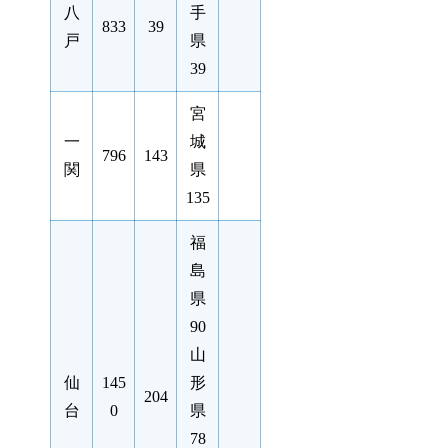
八
手
833
39
戸
県
39
宮
一
城
796
143
関
県
135
福
島
県
90
山
仙
145
形
204
台
0
県
78