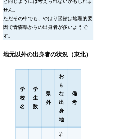
と同じようには考えられないかもしれま
せん。 
ただその中でも、やはり函館は地理的要
因で青森県からの出身者が多いようで
す。 
地元以外の出身者の状況（東北）
お
も
学
学
県
な
備
校
生
外
出
考
名
数
身
地
岩