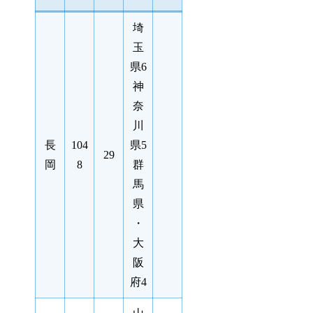
埼
玉
県6
神
奈
川
長
104
県5
29
岡
8
群
馬
県
・
大
阪
府4