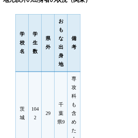
お
も
学
学
県
な
備
校
生
外
出
考
名
数
身
地
専
攻
科
千
も
茨
104
29
葉
含
城
2
県9
め
た