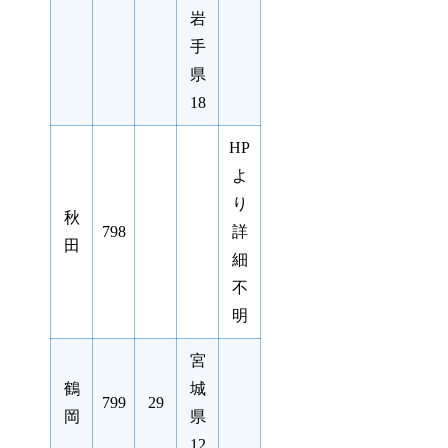
岩
手
県
18
HP
よ
り
秋
798
詳
田
細
不
明
宮
鶴
城
799
29
岡
県
12