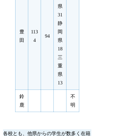
県
31
静
豊
113
岡
94
田
4
県
18
三
重
県
13
鈴
不
鹿
明
各校とも、他県からの学生が数多く在籍