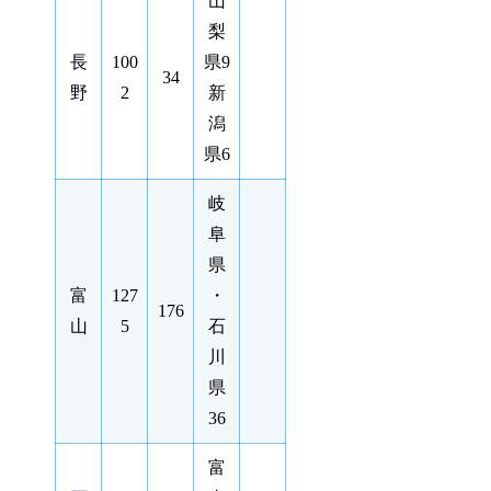
山
梨
長
100
県9
34
野
2
新
潟
県6
岐
阜
県
富
127
・
176
山
5
石
川
県
36
富