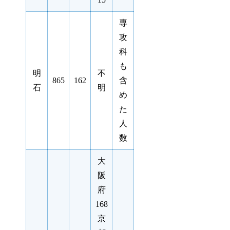
専
攻
科
も
明
不
865
162
含
石
明
め
た
人
数
大
阪
府
168
京