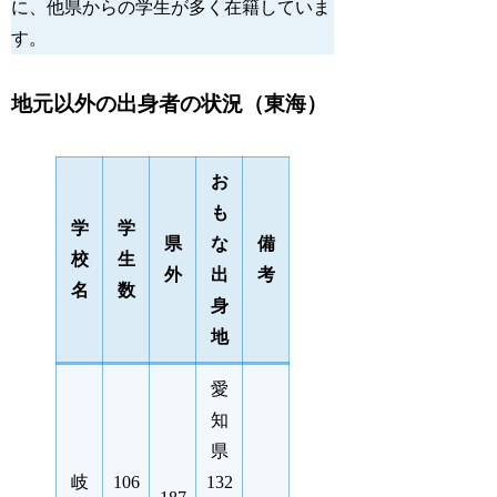
に、他県からの学生が多く在籍していま
す。 
地元以外の出身者の状況（東海）
お
も
学
学
県
な
備
校
生
外
出
考
名
数
身
地
愛
知
県
岐
106
132