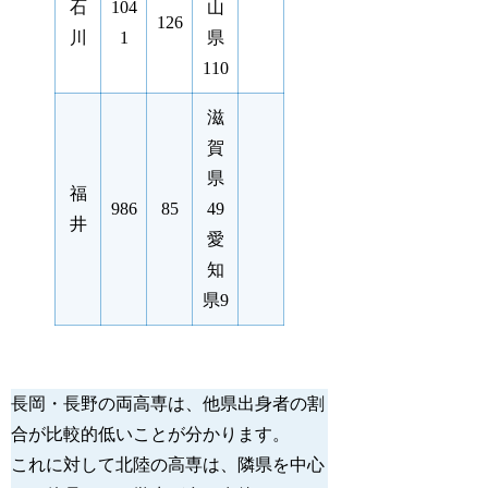
石
104
山
126
川
1
県
110
滋
賀
県
福
986
85
49
井
愛
知
県9
長岡・長野の両高専は、他県出身者の割
合が比較的低いことが分かります。 
これに対して北陸の高専は、隣県を中心