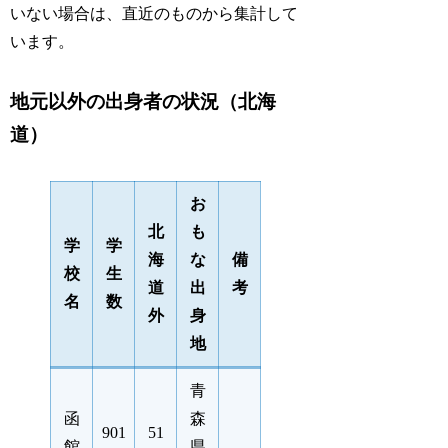
いない場合は、直近のものから集計して
います。
地元以外の出身者の状況（北海
道）
お
北
も
学
学
海
な
備
校
生
道
出
考
名
数
外
身
地
青
函
森
901
51
館
県