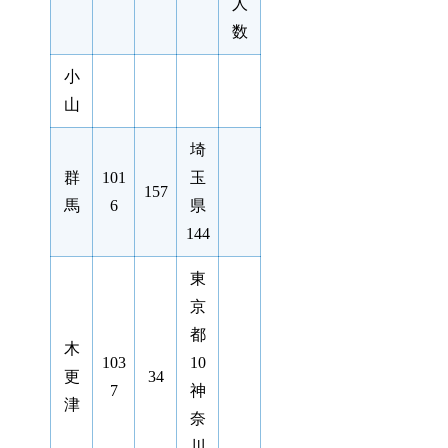
人
数
小
山
埼
群
101
玉
157
馬
6
県
144
東
京
都
木
103
10
更
34
7
神
津
奈
川