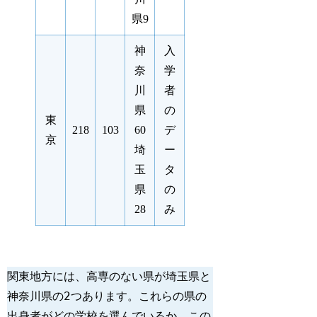
県9
神
入
奈
学
川
者
県
の
東
218
103
60
デ
京
埼
ー
玉
タ
県
の
28
み
関東地方には、高専のない県が埼玉県と
神奈川県の2つあります。これらの県の
出身者がどの学校を選んでいるか、この