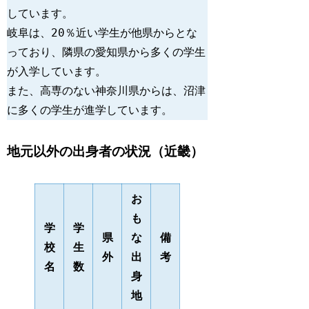
しています。 
岐阜は、20％近い学生が他県からとな
っており、隣県の愛知県から多くの学生
が入学しています。 
また、高専のない神奈川県からは、沼津
に多くの学生が進学しています。 
地元以外の出身者の状況（近畿）
お
も
学
学
県
な
備
校
生
外
出
考
名
数
身
地