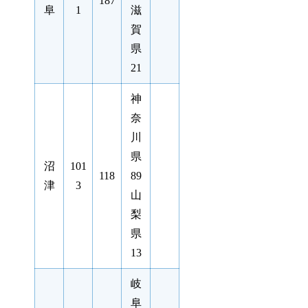
187
阜
1
滋
賀
県
21
神
奈
川
県
沼
101
118
89
津
3
山
梨
県
13
岐
阜