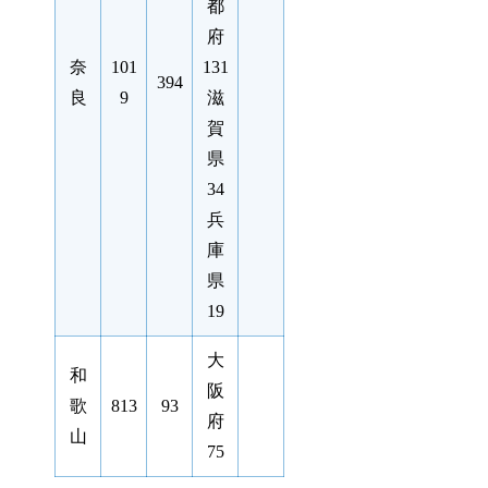
都
府
奈
101
131
394
良
9
滋
賀
県
34
兵
庫
県
19
大
和
阪
歌
813
93
府
山
75