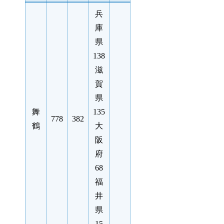
兵
庫
県
138
滋
賀
県
舞
135
778
382
鶴
大
阪
府
68
福
井
県
15