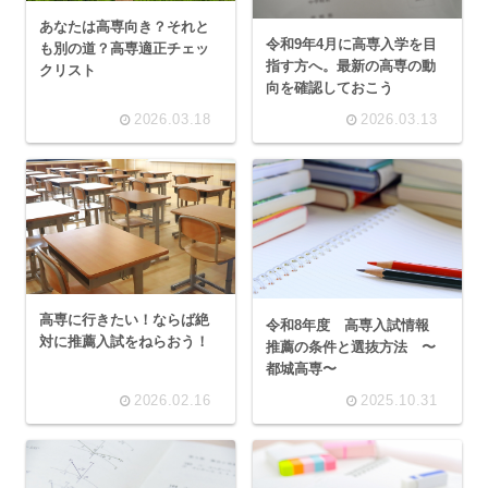
あなたは高専向き？それと
令和9年4月に高専入学を目
も別の道？高専適正チェッ
指す方へ。最新の高専の動
クリスト
向を確認しておこう
2026.03.18
2026.03.13
高専に行きたい！ならば絶
令和8年度 高専入試情報
対に推薦入試をねらおう！
推薦の条件と選抜方法 〜
都城高専〜
2026.02.16
2025.10.31