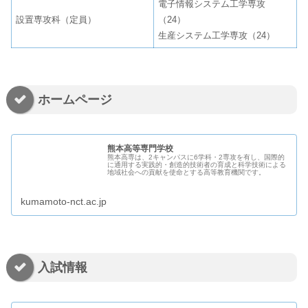
電子情報システム工学専攻
設置専攻科（定員）
（24）
生産システム工学専攻（24）
ホームページ
熊本高等専門学校
熊本高専は、2キャンパスに6学科・2専攻を有し、国際的
に通用する実践的・創造的技術者の育成と科学技術による
地域社会への貢献を使命とする高等教育機関です。
kumamoto-nct.ac.jp
入試情報