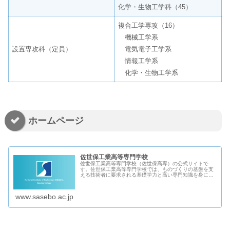
化学・生物工学科（45）
複合工学専攻（16）
機械工学系
設置専攻科（定員）
電気電子工学系
情報工学系
化学・生物工学系
ホームページ
佐世保工業高等専門学校
佐世保工業高等専門学校（佐世保高専）の公式サイトで
す。佐世保工業高等専門学校では、ものづくりの基盤を支
える技術者に要求される基礎学力と高い専門知識を身につ
け、創造性と実践力に富み、豊かな教養と人間性、国際性
を備え、社会に貢献できる人材を育成...
www.sasebo.ac.jp