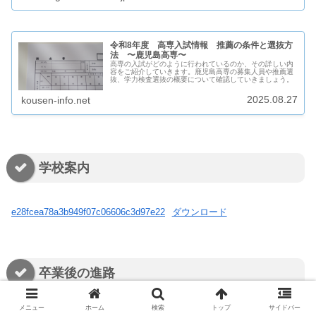
令和8年度 高専入試情報 推薦の条件と選抜方
法 〜鹿児島高専〜
高専の入試がどのように行われているのか、その詳しい内
容をご紹介していきます。鹿児島高専の募集人員や推薦選
抜、学力検査選抜の概要について確認していきましょう。
2025.08.27
kousen-info.net
学校案内
e28fcea78a3b949f07c06606c3d97e22
ダウンロード
卒業後の進路
メニュー
ホーム
検索
トップ
サイドバー