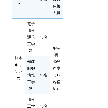
ス
募集
人員
電子
情報
通信
43名
工学
各学
科
科
熊本
知能
40%
キャ
制御
程度
ンパ
情報
43名
（17
ス
工学
名程
科
度）
情報
工学
43名