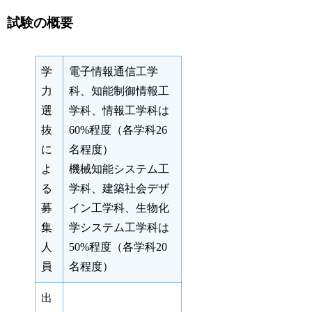
試験の概要
学
電子情報通信工学
力
科、知能制御情報工
選
学科、情報工学科は
抜
60%程度（各学科26
に
名程度）
よ
機械知能システム工
る
学科、建築社会デザ
募
イン工学科、生物化
集
学システム工学科は
人
50%程度（各学科20
員
名程度）
出