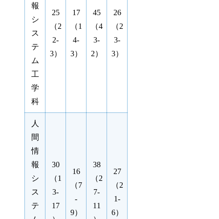
報
25
17
45
26
シ
（2
（1
（4
（2
ス
2-
4-
3-
3-
テ
3）
3）
2）
3）
ム
工
学
科
人
間
情
報
30
38
16
27
シ
（1
（2
（7
（2
ス
3-
7-
-
1-
テ
17
11
9）
6）