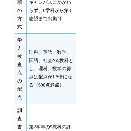
願
キャンパスにかかわ
の
らず、6学科から第3
方
志望まで出願可
式
学
力
理科、英語、数学、
検
国語、社会の5教科と
査
し、理科、数学の得
点
点は配点が1.5倍にな
の
る（600点満点）
配
点
調
査
書
第2学年の9教科の評