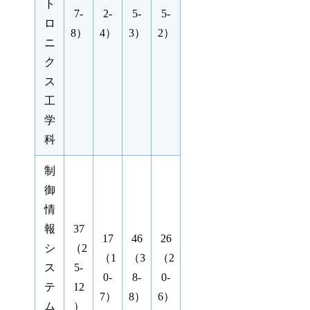
ト
7-
2-
5-
5-
ロ
8）
4）
3）
2）
ニ
ク
ス
工
学
科
制
御
情
報
37
17
46
26
シ
（2
（1
（3
（2
ス
5-
0-
8-
0-
テ
12
7）
8）
6）
ム
）