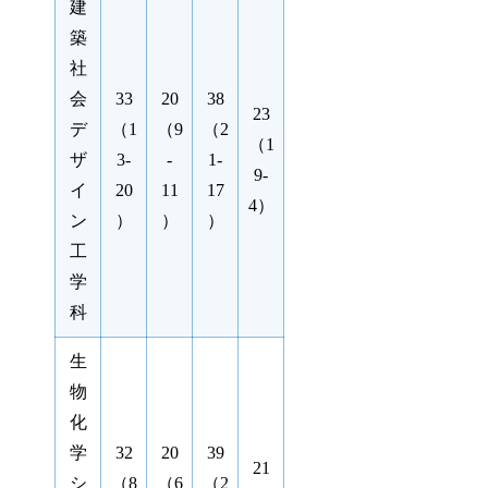
建
築
社
会
33
20
38
23
デ
（1
（9
（2
（1
ザ
3-
-
1-
9-
イ
20
11
17
4）
ン
）
）
）
工
学
科
生
物
化
学
32
20
39
21
シ
（8
（6
（2