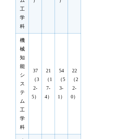
ム
）
）
工
学
科
機
械
知
能
37
21
54
22
シ
（3
（1
（5
（2
ス
2-
7-
3-
2-
テ
5）
4）
1）
0）
ム
工
学
科