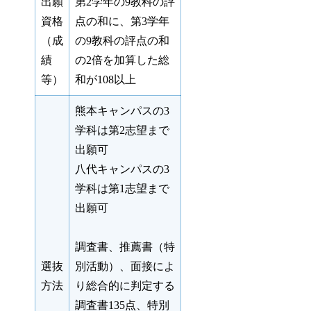
出願
第2学年の9教科の評
資格
点の和に、第3学年
（成
の9教科の評点の和
績
の2倍を加算した総
等）
和が108以上
熊本キャンパスの3
学科は第2志望まで
出願可
八代キャンパスの3
学科は第1志望まで
出願可
調査書、推薦書（特
選抜
別活動）、面接によ
方法
り総合的に判定する
調査書135点、特別