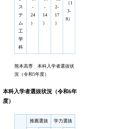
（1
ス
-
-
2-
3-
テ
24
14
17
8）
ム
）
）
）
工
学
科
熊本高専 本科入学者選抜状
況（令和5年度）
本科入学者選抜状況（令和6年
度）
推薦選抜
学力選抜