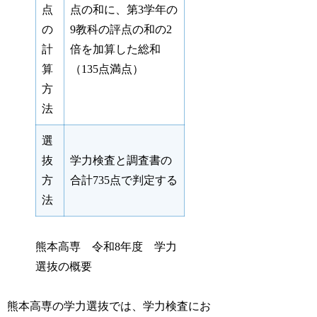
点
点の和に、第3学年の
の
9教科の評点の和の2
計
倍を加算した総和
算
（135点満点）
方
法
選
抜
学力検査と調査書の
方
合計735点で判定する
法
熊本高専 令和8年度 学力
選抜の概要
熊本高専の学力選抜では、学力検査にお