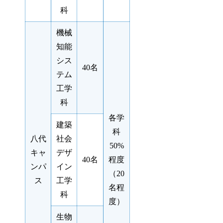
科
機械
知能
シス
40名
テム
工学
科
各学
建築
科
八代
社会
50%
キャ
デザ
40名
程度
ンパ
イン
（20
ス
工学
名程
科
度）
生物