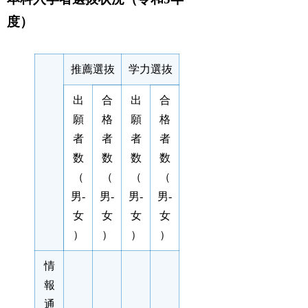
度）
推薦選抜
学力選抜
出
合
出
合
願
格
願
格
者
者
者
者
数
数
数
数
（
（
（
（
男-
男-
男-
男-
女
女
女
女
）
）
）
）
情
報
通