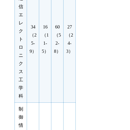
信
エ
レ
34
16
60
27
ク
（2
（1
（5
（2
ト
5-
1-
2-
4-
ロ
9）
5）
8）
3）
ニ
ク
ス
工
学
科
制
御
情