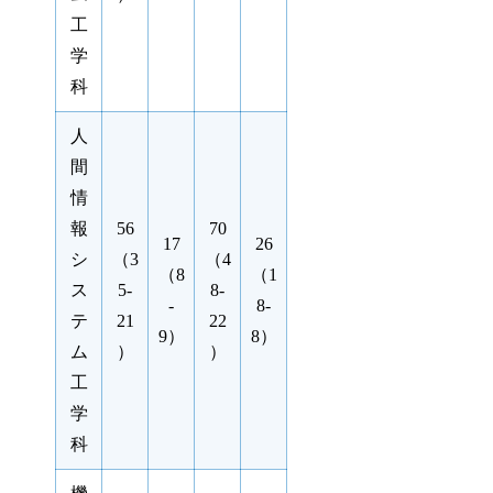
工
学
科
人
間
情
報
56
70
17
26
シ
（3
（4
（8
（1
ス
5-
8-
-
8-
テ
21
22
9）
8）
ム
）
）
工
学
科