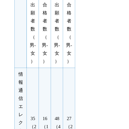
出
合
出
合
願
格
願
格
者
者
者
者
数
数
数
数
（
（
（
（
男-
男-
男-
男-
女
女
女
女
）
）
）
）
情
報
通
信
エ
レ
35
16
48
27
ク
（2
（1
（4
（2