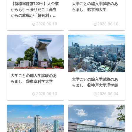
【就職率ほぼ100%】大企業
大学ごとの編入学試験のあ
からも引っ張りだこ！高専
らまし ⑭京都大学
からの就職が「超有利」と
言われる理由
2026.06.19
2026.06.16
大学ごとの編入学試験のあ
大学ごとの編入学試験のあ
らまし ⑬東京科学大学
らまし ⑫神戸大学理学部
2026.06.10
2026.06.04