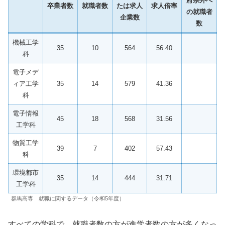
府県外へ
卒業者数
就職者数
たは求人
求人倍率
の就職者
企業数
数
機械工学
35
10
564
56.40
科
電子メデ
ィア工学
35
14
579
41.36
科
電子情報
45
18
568
31.56
工学科
物質工学
39
7
402
57.43
科
環境都市
35
14
444
31.71
工学科
群馬高専 就職に関するデータ（令和5年度）
すべての学科で、就職者数の方が進学者数の方が多くなっ