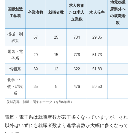
地元都道
求人数ま
国際創造
府県外へ
卒業者数
就職者数
たは求人
求人倍率
工学科
の就職者
企業数
数
機械・制
67
25
734
29.36
御系
電気・電
29
15
776
51.73
子系
情報系
39
12
622
51.83
化学・生
物・環境
35
8
476
59.50
系
茨城高専 就職に関するデータ（令和5年度）
電気・電子系は就職者数が若干多くなっていますが、それ
以外はいずれも就職者数より進学者数が大幅に多くなって