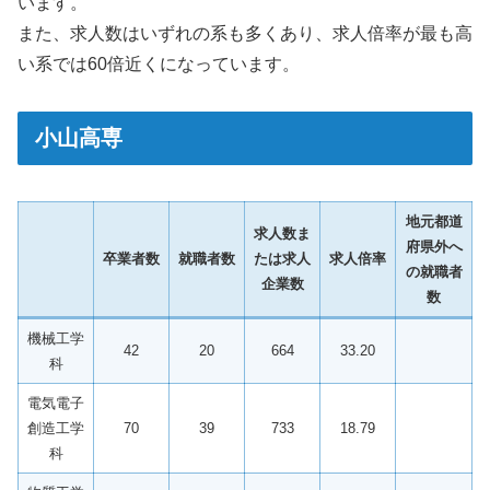
います。
また、求人数はいずれの系も多くあり、求人倍率が最も高
い系では60倍近くになっています。
小山高専
地元都道
求人数ま
府県外へ
卒業者数
就職者数
たは求人
求人倍率
の就職者
企業数
数
機械工学
42
20
664
33.20
科
電気電子
創造工学
70
39
733
18.79
科