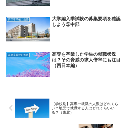
大学編入学試験の募集要項を確認
高専卒業後の進路
しよう③中部
高専を卒業した学生の就職状況
高専卒業後の進路
は？その脅威の求人倍率にも注目
（西日本編）
【学校別】高専⇒就職の人数はどれくら
い？地元で就職する人はどれくらいい
る？（東北）