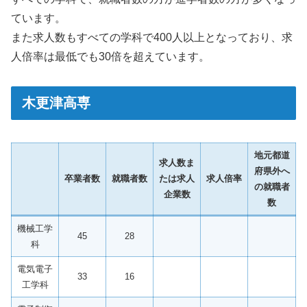
ています。
また求人数もすべての学科で400人以上となっており、求
人倍率は最低でも30倍を超えています。
木更津高専
地元都道
求人数ま
府県外へ
卒業者数
就職者数
たは求人
求人倍率
の就職者
企業数
数
機械工学
45
28
科
電気電子
33
16
工学科