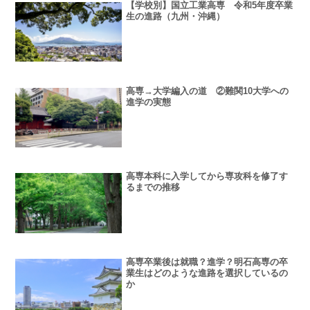
【学校別】国立工業高専 令和5年度卒業
生の進路（九州・沖縄）
高専→大学編入の道 ②難関10大学への
進学の実態
高専本科に入学してから専攻科を修了す
るまでの推移
高専卒業後は就職？進学？明石高専の卒
業生はどのような進路を選択しているの
か