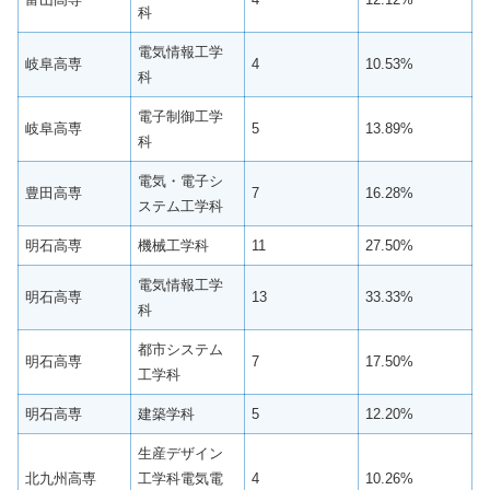
科
電気情報工学
岐阜高専
4
10.53%
科
電子制御工学
岐阜高専
5
13.89%
科
電気・電子シ
豊田高専
7
16.28%
ステム工学科
明石高専
機械工学科
11
27.50%
電気情報工学
明石高専
13
33.33%
科
都市システム
明石高専
7
17.50%
工学科
明石高専
建築学科
5
12.20%
生産デザイン
北九州高専
工学科電気電
4
10.26%