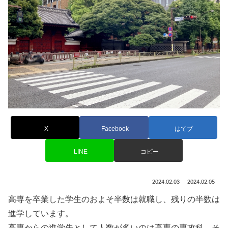
X
Facebook
はてブ
LINE
コピー
2024.02.03
2024.02.05
高専を卒業した学生のおよそ半数は就職し、残りの半数は
進学しています。
高専からの進学先として人数が多いのは高専の専攻科、そ