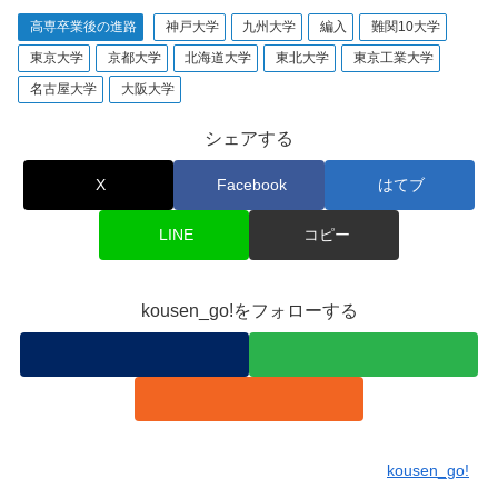
高専卒業後の進路
神戸大学
九州大学
編入
難関10大学
東京大学
京都大学
北海道大学
東北大学
東京工業大学
名古屋大学
大阪大学
シェアする
X
Facebook
はてブ
LINE
コピー
kousen_go!をフォローする
kousen_go!