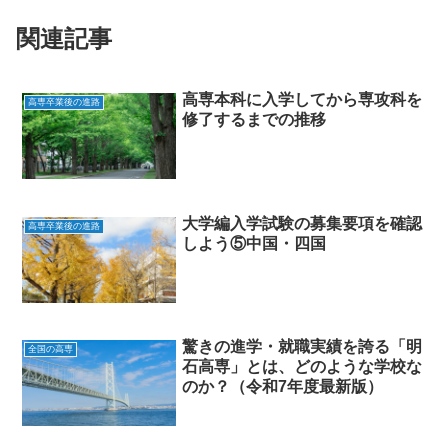
関連記事
高専本科に入学してから専攻科を
高専卒業後の進路
修了するまでの推移
大学編入学試験の募集要項を確認
高専卒業後の進路
しよう⑤中国・四国
驚きの進学・就職実績を誇る「明
全国の高専
石高専」とは、どのような学校な
のか？（令和7年度最新版）