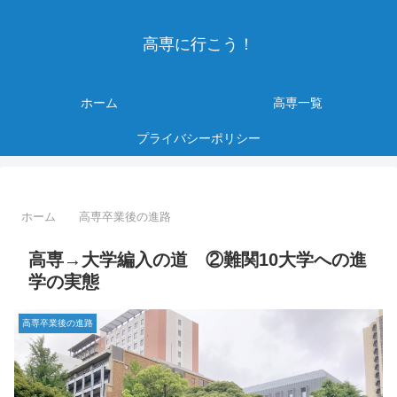
高専に行こう！
ホーム
高専一覧
プライバシーポリシー
ホーム
高専卒業後の進路
高専→大学編入の道 ②難関10大学への進
学の実態
高専卒業後の進路