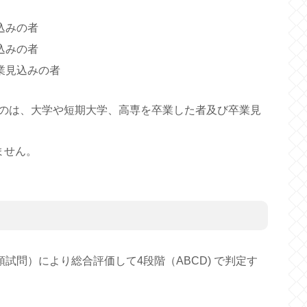
込みの者
込みの者
業見込みの者
のは、大学や短期大学、高専を卒業した者及び卒業見
ません。
試問）により総合評価して4段階（ABCD) で判定す