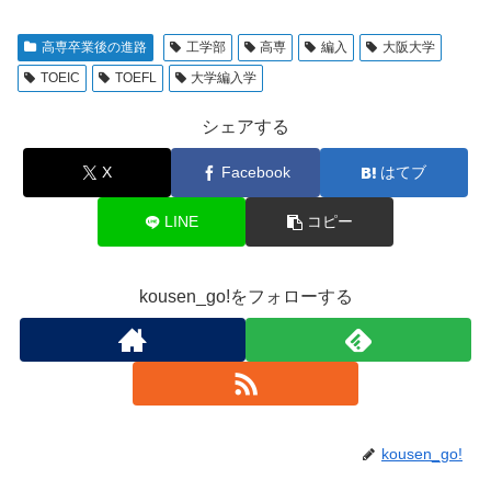
高専卒業後の進路
工学部
高専
編入
大阪大学
TOEIC
TOEFL
大学編入学
シェアする
X
Facebook
はてブ
LINE
コピー
kousen_go!をフォローする
kousen_go!