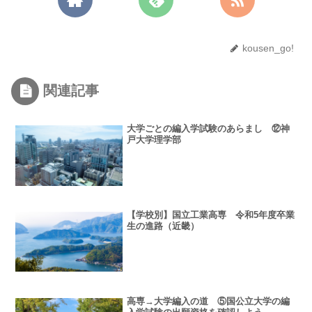
kousen_go!
関連記事
大学ごとの編入学試験のあらまし ⑫神
戸大学理学部
【学校別】国立工業高専 令和5年度卒業
生の進路（近畿）
高専→大学編入の道 ⑤国公立大学の編