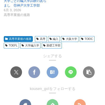
大学ごとの編入学試験のあら
まし ⑪神戸大学工学部
6月 3, 2026
高専卒業後の進路
高専卒業後の進路
高専
編入
大阪大学
TOEIC
TOEFL
大学編入学
基礎工学部
シェアする
kousen_go!をフォローする