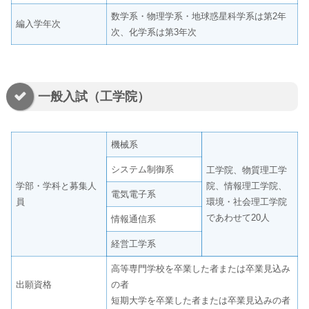
数学系・物理学系・地球惑星科学系は第2年
編入学年次
次、化学系は第3年次
一般入試（工学院）
機械系
システム制御系
工学院、物質理工学
学部・学科と募集人
院、情報理工学院、
電気電子系
員
環境・社会理工学院
であわせて20人
情報通信系
経営工学系
高等専門学校を卒業した者または卒業見込み
出願資格
の者
短期大学を卒業した者または卒業見込みの者