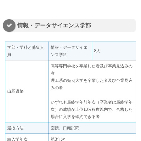
情報・データサイエンス学部
学部・学科と募集人
情報・データサイエ
8人
員
ンス学科
高等専門学校を卒業した者及び卒業見込みの
者
理工系の短期大学を卒業した者及び卒業見込
みの者
出願資格
いずれも最終学年前年次（卒業者は最終学年
次）の成績が上位10%程度以内で、合格した
場合に入学を確約できる者
選抜方法
面接、口頭試問
編入学年次
第3年次