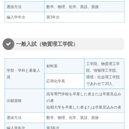
選抜方法
数学、物理、化学、英語、面接
編入学年次
第3年次
一般入試（物質理工学院）
工学院、物質理工学
材料系
学部・学科と募集人
院、情報理工学院、
員
環境・社会理工学院
応用化学系
であわせて20人
高等専門学校を卒業した者または卒業見込み
出願資格
の者
短期大学を卒業した者または卒業見込みの者
選抜方法
数学、物理、化学、英語、面接
編入学年次
第3年次