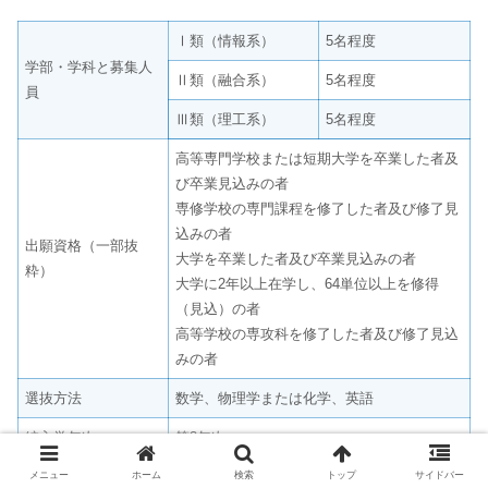
Ⅰ類（情報系）
5名程度
学部・学科と募集人
Ⅱ類（融合系）
5名程度
員
Ⅲ類（理工系）
5名程度
高等専門学校または短期大学を卒業した者及
び卒業見込みの者
専修学校の専門課程を修了した者及び修了見
込みの者
出願資格（一部抜
大学を卒業した者及び卒業見込みの者
粋）
大学に2年以上在学し、64単位以上を修得
（見込）の者
高等学校の専攻科を修了した者及び修了見込
みの者
選抜方法
数学、物理学または化学、英語
編入学年次
第3年次
メニュー
ホーム
検索
トップ
サイドバー