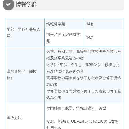
情報学群
情報科学類
14名
学部・学科と募集人
情報メディア創成学
員
14名
類
大学、短期大学、高等専門学校等を卒業した
者及び卒業見込みの者
大学に2年以上在学し、62単位以上修得した
出願資格（一部抜
者及び修得見込みの者
粋）
高等学校の専攻科を修了した者及び修了見込
みの者
専修学校の専門課程を修了した者及び修了見
込みの者
専門科目（数学、情報基礎）、英語
選抜方法
なお、英語はTOEFLまたはTOEICの点数を
利用する