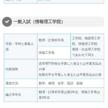
一般入試（情報理工学院）
工学院、物質理工学
数理・計算科学系
学部・学科と募集人
院、情報理工学院、
員
環境・社会理工学院
情報工学系
であわせて20人
高等専門学校を卒業した者または卒業見込み
出願資格
の者
短期大学を卒業した者または卒業見込みの者
選抜方法
数学、物理、化学、英語、面接
数理・計算科学系は第2年次、情報工学系は
編入学年次
第3年次