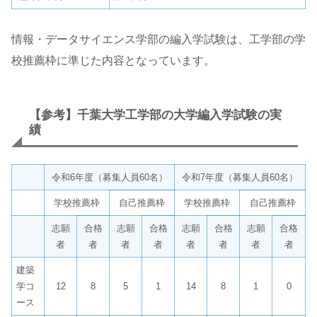
情報・データサイエンス学部の編入学試験は、工学部の学
校推薦枠に準じた内容となっています。
【参考】千葉大学工学部の大学編入学試験の実
績
令和6年度（募集人員60名）
令和7年度（募集人員60名）
学校推薦枠
自己推薦枠
学校推薦枠
自己推薦枠
志願
合格
志願
合格
志願
合格
志願
合格
者
者
者
者
者
者
者
者
建築
学コ
12
8
5
1
14
8
1
0
ース