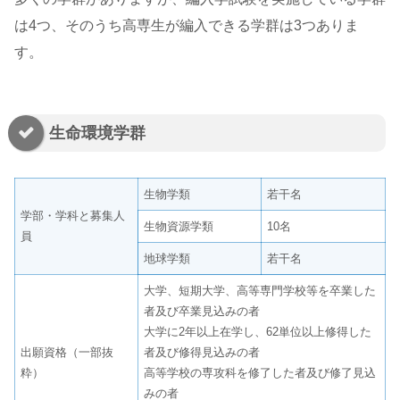
は4つ、そのうち高専生が編入できる学群は3つありま
す。
生命環境学群
生物学類
若干名
学部・学科と募集人
生物資源学類
10名
員
地球学類
若干名
大学、短期大学、高等専門学校等を卒業した
者及び卒業見込みの者
大学に2年以上在学し、62単位以上修得した
出願資格（一部抜
者及び修得見込みの者
粋）
高等学校の専攻科を修了した者及び修了見込
みの者