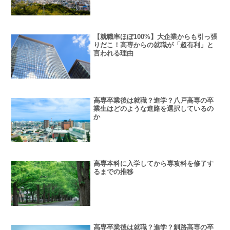
【就職率ほぼ100%】大企業からも引っ張
りだこ！高専からの就職が「超有利」と
言われる理由
高専卒業後は就職？進学？八戸高専の卒
業生はどのような進路を選択しているの
か
高専本科に入学してから専攻科を修了す
るまでの推移
高専卒業後は就職？進学？釧路高専の卒