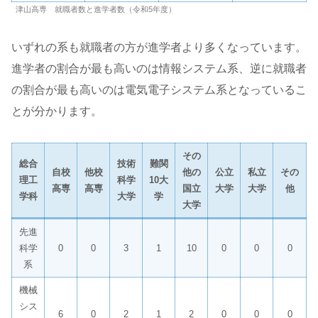
津山高専 就職者数と進学者数（令和5年度）
いずれの系も就職者の方が進学者より多くなっています。
進学者の割合が最も高いのは情報システム系、逆に就職者
の割合が最も高いのは電気電子システム系となっているこ
とが分かります。
その
総合
技術
難関
自校
他校
他の
公立
私立
その
理工
科学
10大
高専
高専
国立
大学
大学
他
学科
大学
学
大学
先進
科学
0
0
3
1
10
0
0
0
系
機械
シス
6
0
2
1
2
0
0
0