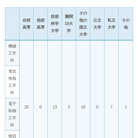
その
技術
難関
自校
他校
他の
公立
私立
その
科学
10大
高専
高専
国立
大学
大学
他
大学
学
大学
機械
工学
科
電気
情報
工学
科
電子
20
0
13
3
18
0
7
1
制御
工学
科
物質