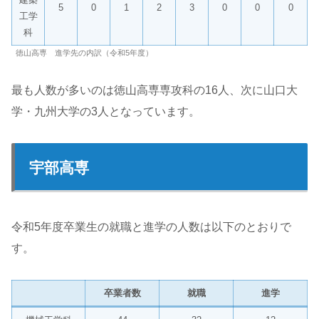
5
0
1
2
3
0
0
0
工学
科
徳山高専 進学先の内訳（令和5年度）
最も人数が多いのは徳山高専専攻科の16人、次に山口大
学・九州大学の3人となっています。
宇部高専
令和5年度卒業生の就職と進学の人数は以下のとおりで
す。
卒業者数
就職
進学