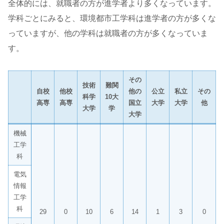
全体的には、就職者の方が進学者より多くなっています。
学科ごとにみると、環境都市工学科は進学者の方が多くな
っていますが、他の学科は就職者の方が多くなっていま
す。
その
技術
難関
自校
他校
他の
公立
私立
その
科学
10大
高専
高専
国立
大学
大学
他
大学
学
大学
機械
工学
科
電気
情報
工学
科
29
0
10
6
14
1
3
0