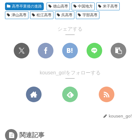
高専卒業後の進路
徳山高専
中国地方
米子高専
津山高専
松江高専
呉高専
宇部高専
シェアする
kousen_go!をフォローする
kousen_go!
関連記事