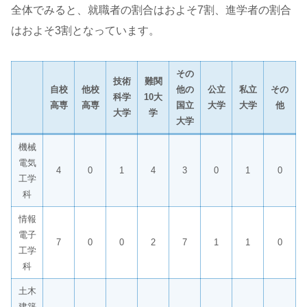
全体でみると、就職者の割合はおよそ7割、進学者の割合
はおよそ3割となっています。
その
技術
難関
自校
他校
他の
公立
私立
その
科学
10大
高専
高専
国立
大学
大学
他
大学
学
大学
機械
電気
4
0
1
4
3
0
1
0
工学
科
情報
電子
7
0
0
2
7
1
1
0
工学
科
土木
建築