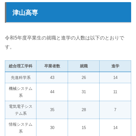
津山高専
令和5年度卒業生の就職と進学の人数は以下のとおりで
す。
総合理工学科
卒業者数
就職
進学
先進科学系
43
26
14
機械システム
44
31
11
系
電気電子シス
35
28
7
テム系
情報システム
30
15
14
系