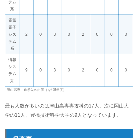
テム
系
電気
電子
シス
2
0
3
0
2
0
0
0
テム
系
情報
シス
9
0
3
0
2
0
0
0
テム
系
津山高専 進学先の内訳（令和5年度）
最も人数が多いのは津山高専専攻科の17人、次に岡山大
学の11人、豊橋技術科学大学の9人となっています。