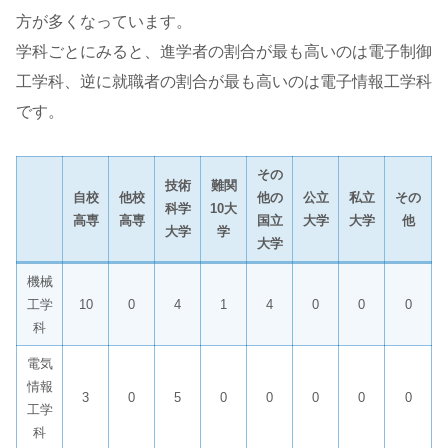
方が多くなっています。
学科ごとにみると、進学者の割合が最も高いのは電子制御
工学科、逆に就職者の割合が最も高いのは電子情報工学科
です。
その
技術
難関
自校
他校
他の
公立
私立
その
科学
10大
高専
高専
国立
大学
大学
他
大学
学
大学
機械
工学
10
0
4
1
4
0
0
0
科
電気
情報
3
0
5
0
0
0
0
0
工学
科