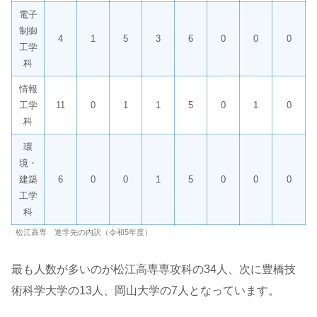
電子
制御
4
1
5
3
6
0
0
0
工学
科
情報
工学
11
0
1
1
5
0
1
0
科
環
境・
建築
6
0
0
1
5
0
0
0
工学
科
松江高専 進学先の内訳（令和5年度）
最も人数が多いのが松江高専専攻科の34人、次に豊橋技
術科学大学の13人、岡山大学の7人となっています。