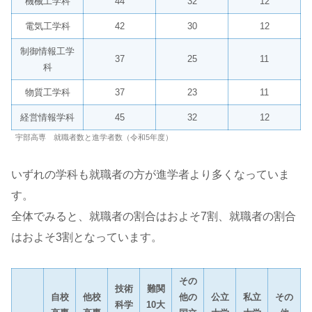
機械工学科
44
32
12
電気工学科
42
30
12
制御情報工学
37
25
11
科
物質工学科
37
23
11
経営情報学科
45
32
12
宇部高専 就職者数と進学者数（令和5年度）
いずれの学科も就職者の方が進学者より多くなっていま
す。
全体でみると、就職者の割合はおよそ7割、就職者の割合
はおよそ3割となっています。
その
技術
難関
自校
他校
他の
公立
私立
その
科学
10大