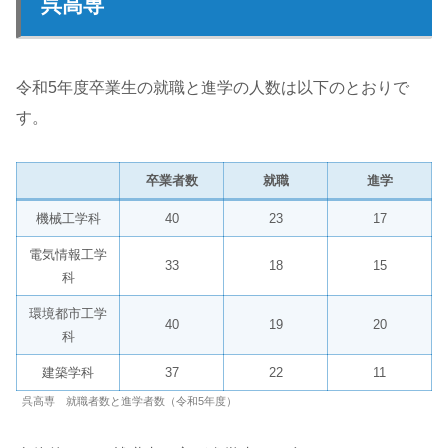
呉高専
令和5年度卒業生の就職と進学の人数は以下のとおりで
す。
卒業者数
就職
進学
機械工学科
40
23
17
電気情報工学
33
18
15
科
環境都市工学
40
19
20
科
建築学科
37
22
11
呉高専 就職者数と進学者数（令和5年度）