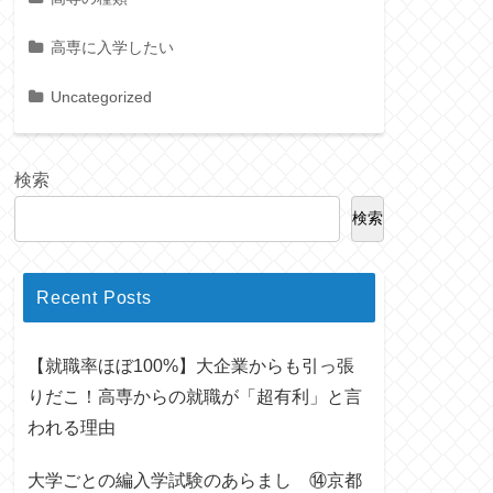
高専に入学したい
Uncategorized
検索
検索
Recent Posts
【就職率ほぼ100%】大企業からも引っ張
りだこ！高専からの就職が「超有利」と言
われる理由
大学ごとの編入学試験のあらまし ⑭京都