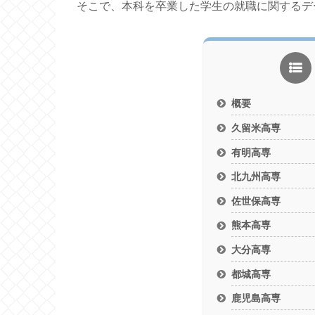
そこで、本科を卒業した学生の就職に関するデ
概要
久留米高専
有明高専
北九州高専
佐世保高専
熊本高専
大分高専
都城高専
鹿児島高専