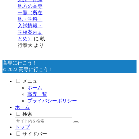
地方の高専
一覧（所在
地・学科・
入試情報・
学校案内ま
とめ）
に
執
行泰大
より
高専に行こう！
© 2022 高専に行こう！.
メニュー
ホーム
高専一覧
プライバシーポリシー
ホーム
検索
トップ
サイドバー