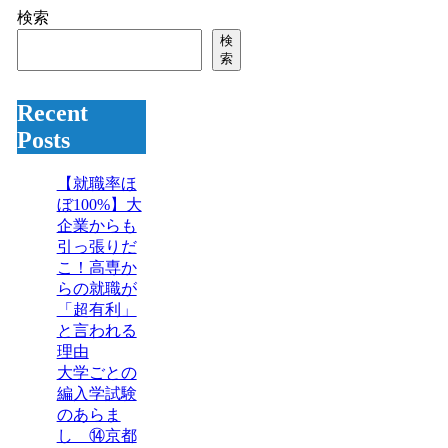
検索
検
索
Recent
Posts
【就職率ほ
ぼ100%】大
企業からも
引っ張りだ
こ！高専か
らの就職が
「超有利」
と言われる
理由
大学ごとの
編入学試験
のあらま
し ⑭京都