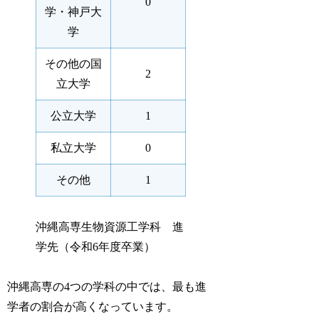
0
学・神戸大
学
その他の国
2
立大学
公立大学
1
私立大学
0
その他
1
沖縄高専生物資源工学科 進
学先（令和6年度卒業）
沖縄高専の4つの学科の中では、最も進
学者の割合が高くなっています。