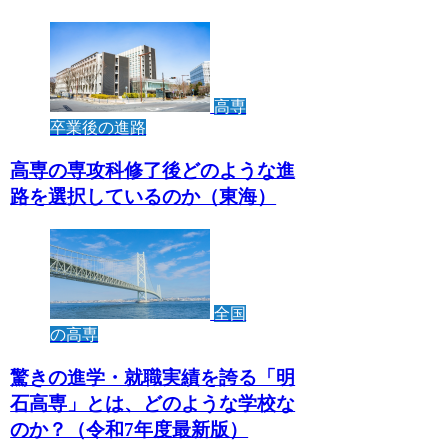
高専
卒業後の進路
高専の専攻科修了後どのような進
路を選択しているのか（東海）
全国
の高専
驚きの進学・就職実績を誇る「明
石高専」とは、どのような学校な
のか？（令和7年度最新版）