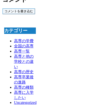
コメントを書き込む
カテゴリー
高専の学費
全国の高専
高専一覧
高専と他の
学校との違
い
高専の歴史
高専卒業後
の進路
高専の種類
高専に入学
したい
Uncategorized