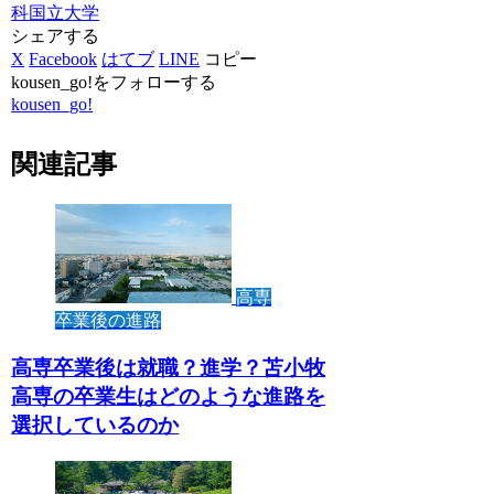
科
国立大学
シェアする
X
Facebook
はてブ
LINE
コピー
kousen_go!をフォローする
kousen_go!
関連記事
高専
卒業後の進路
高専卒業後は就職？進学？苫小牧
高専の卒業生はどのような進路を
選択しているのか