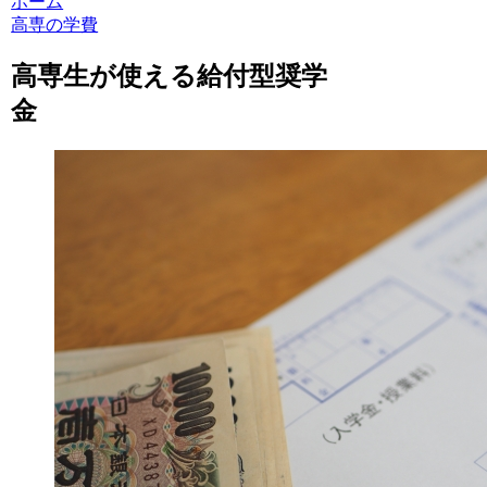
ホーム
高専の学費
高専生が使える給付型奨学
金