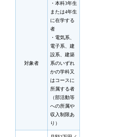
・本科3年生
または4年生
に在学する
者
・電気系、
電子系、建
設系、建築
対象者
系のいずれ
かの学科又
はコースに
所属する者
（部活動等
への所属や
収入制限あ
り）
月額2万円／