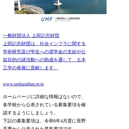
一般財団法人 上田記念財団
上田記念財団は、社会インフラに関する
学術研究及び学生への奨学金の支給や公
益目的の諸活動への助成を通して、土木
工学の発展に貢献します。
www.uedazaidan.or.jp
ホームページに詳細な情報はないので、
各学校から公表されている募集要項を確
認するようにしましょう。
下記の募集要項は、令和6年4月度に長野
高専から公表された募集要項です。