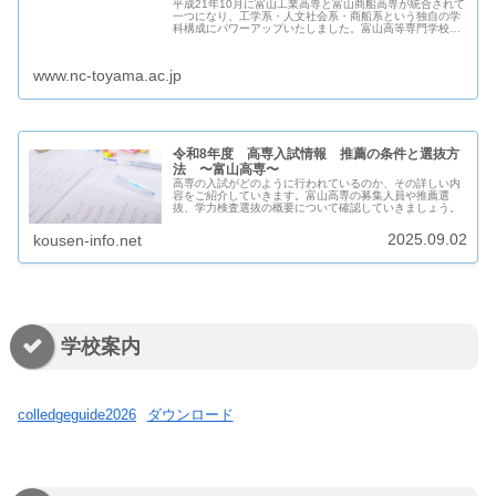
平成21年10月に富山工業高専と富山商船高専が統合されて
一つになり、工学系・人文社会系・商船系という独自の学
科構成にパワーアップいたしました。富山高等専門学校で
の学びは、学生一人ひとりが主役。充実した教育環境のな
かで、次
www.nc-toyama.ac.jp
令和8年度 高専入試情報 推薦の条件と選抜方
法 〜富山高専〜
高専の入試がどのように行われているのか、その詳しい内
容をご紹介していきます。富山高専の募集人員や推薦選
抜、学力検査選抜の概要について確認していきましょう。
2025.09.02
kousen-info.net
学校案内
colledgeguide2026
ダウンロード