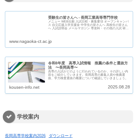
受験生の皆さんへ - 長岡工業高等専門学校
メニュー WEB出願 入試日程・募集要項 オープンキャンパ
ス 自立応援入学支援金 中学生の皆さんへ 高校生の皆さん
へ 入試説明会 メールマガジン 専攻科・その他の入試 研究
生・科目等履修生・聴講生募集 学費・その他経費 入学、
編入学志願者状
www.nagaoka-ct.ac.jp
令和8年度 高専入試情報 推薦の条件と選抜方
法 〜長岡高専〜
高専の入試がどのように行われているのか、その詳しい内
容をご紹介していきます。長岡高専の募集人員や推薦選
抜、学力検査選抜の概要について確認していきましょう。
2025.08.28
kousen-info.net
学校案内
長岡高専学校案内2026
ダウンロード