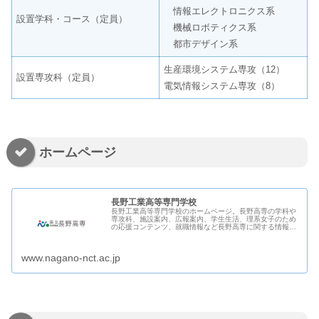
情報エレクトロニクス系
設置学科・コース（定員）
機械ロボティクス系
都市デザイン系
生産環境システム専攻（12）
設置専攻科（定員）
電気情報システム専攻（8）
ホームページ
長野工業高等専門学校
長野工業高等専門学校のホームページ。長野高専の学科や
専攻科、施設案内、広報案内、学生生活、理系女子のため
の応援コンテンツ、就職情報など長野高専に関する情報を
ご覧いただけます。
www.nagano-nct.ac.jp