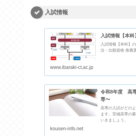
入試情報
入試情報【本科
入試情報【本科】の
法・出願資格 推薦
www.ibaraki-ct.ac.jp
令和8年度 高
専〜
高専の入試がどのよ
ます。茨城高専の募
いきましょう。
kousen-info.net