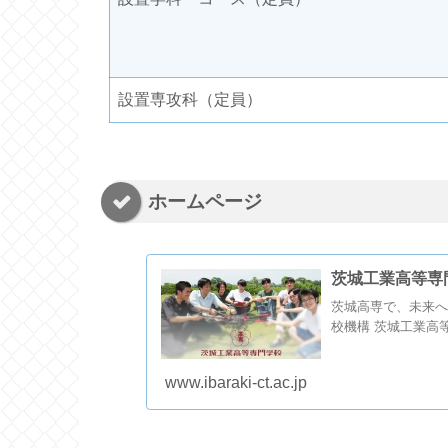
設置専攻科（定員）
ホームページ
茨城工業高等専
茨城高専で、未来へ
校機構 茨城工業高
www.ibaraki-ct.ac.jp