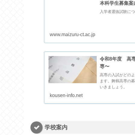
本科学生募集案
入学者選抜試験につ
www.maizuru-ct.ac.jp
令和8年度 高
専〜
高専の入試がどのよ
ます。舞鶴高専の募
いきましょう。
kousen-info.net
学校案内