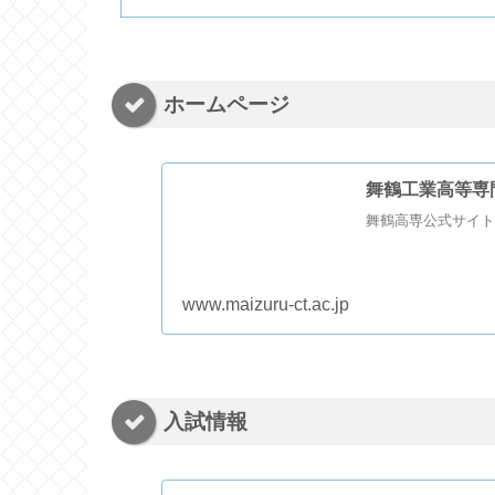
ホームページ
舞鶴工業高等専
舞鶴高専公式サイト
www.maizuru-ct.ac.jp
入試情報