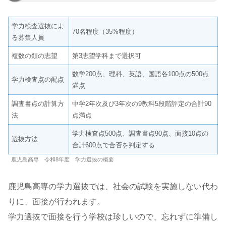
学力検査選抜によ
70名程度（35%程度）
る募集人員
複数の類の志望
第3志望学科まで選択可
数学200点、理科、英語、国語各100点の500点
学力検査点の配点
満点
調査書点の計算方
中学2年次及び3年次の9教科5段階評定の合計90
法
点満点
学力検査点500点、調査書点90点、面接10点の
選抜方法
合計600点で合否を判定する
鹿児島高専 令和8年度 学力選抜の概要
鹿児島高専の学力選抜では、社会の試験を実施しない代わ
りに、面接が行われます。
学力選抜で面接を行う学校は珍しいので、忘れずに準備し