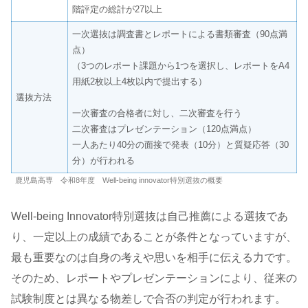
階評定の総計が27以上
一次選抜は調査書とレポートによる書類審査（90点満
点）
（3つのレポート課題から1つを選択し、レポートをA4
用紙2枚以上4枚以内で提出する）
選抜方法
一次審査の合格者に対し、二次審査を行う
二次審査はプレゼンテーション（120点満点）
一人あたり40分の面接で発表（10分）と質疑応答（30
分）が行われる
鹿児島高専 令和8年度 Well-being innovator特別選抜の概要
Well-being Innovator特別選抜は自己推薦による選抜であ
り、一定以上の成績であることが条件となっていますが、
最も重要なのは自身の考えや思いを相手に伝える力です。
そのため、レポートやプレゼンテーションにより、従来の
試験制度とは異なる物差しで合否の判定が行われます。