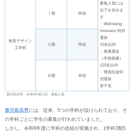
募集人員には
以下を含みま
Ⅰ類
80名
す
・Well-being
Innovator 特別
選抜
創造デザイン
Ⅱ類
80名
10名以内
工学科
・推薦選抜
（学校推薦）
120名以内
・帰国生徒特
Ⅲ類
40名
別選抜
若干名
鹿児島高専 令和8年度入試 募集人員
鹿児島高専
には、従来、5つの学科が設けられており、そ
の学科ごとに学生の募集が行われていました。
しかし、令和8年度に学科の改組が実施され、1学科3類5