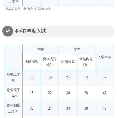
工学科
鹿児島高専 令和6年度入試の状況
令和7年度入試
推薦
学力
入学者数
合格内定
合格内定
志願者数
志願者数
通知
通知
機械工学
13
19
25
23
42
科
電気電子
18
22
34
20
42
工学科
電子制御
35
24
34
18
42
工学科