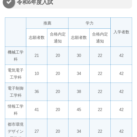
令和6年度入試
推薦
学力
入学者数
合格内定
合格内定
志願者数
志願者数
通知
通知
機械工学
21
20
30
22
42
科
電気電子
10
20
34
22
42
工学科
電子制御
36
20
38
22
42
工学科
情報工学
41
20
45
22
42
科
都市環境
デザイン
27
20
34
22
42