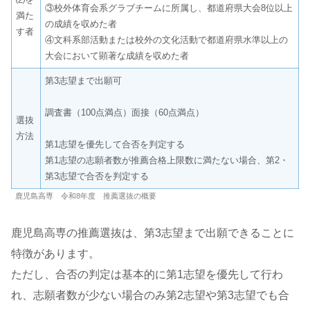
③校外体育会系グラブチームに所属し、都道府県大会8位以上
満た
の成績を収めた者
す者
④文科系部活動または校外の文化活動で都道府県水準以上の
大会において顕著な成績を収めた者
第3志望まで出願可
調査書（100点満点）面接（60点満点）
選抜
方法
第1志望を優先して合否を判定する
第1志望の志願者数が推薦合格上限数に満たない場合、第2・
第3志望で合否を判定する
鹿児島高専 令和8年度 推薦選抜の概要
鹿児島高専の推薦選抜は、第3志望まで出願できることに
特徴があります。
ただし、合否の判定は基本的に第1志望を優先して行わ
れ、志願者数が少ない場合のみ第2志望や第3志望でも合