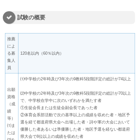
試験の概要
推薦
によ
る募
120名以内（60％以内）
集人
員
⑴中学校の2年時及び3年次の9教科5段階評定の総計が74以上
出願
⑵中学校の2年時及び3年次の9教科5段階評定の総計が70以上
資格
で、中学校在学中に次のいずれかを満たす者
（成
①生徒会長または生徒会副会長であった者
績
②体育会系部活動で次の基準以上の成績を収めた者・地区予
等）
選を経て都道府県大会へ出場した者・詩や軍の大会において
⑴ま
優勝した者あるいは準優勝した者・地区予選を経ない都道府
たは
県大会で8位以上の成績を収めた者
⑵を