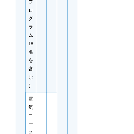
プ
ロ
グ
ラ
ム
18
名
を
含
む
）
電
気
コ
ー
ス