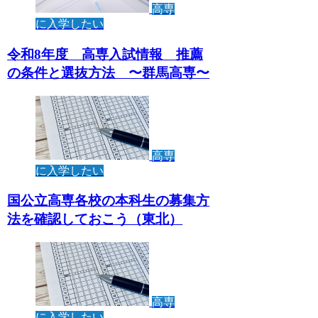
高専
に入学したい
令和8年度 高専入試情報 推薦
の条件と選抜方法 〜群馬高専〜
高専
に入学したい
国公立高専各校の本科生の募集方
法を確認しておこう（東北）
高専
に入学したい