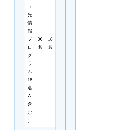
（
光
情
報
プ
36
18
ロ
名
名
グ
ラ
ム
18
名
を
含
む
）