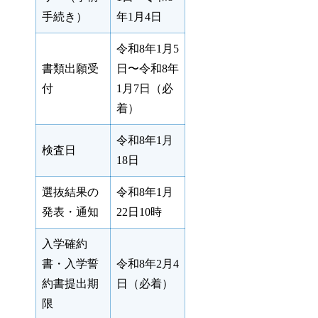
手続き）
年1月4日
令和8年1月5
書類出願受
日〜令和8年
付
1月7日（必
着）
令和8年1月
検査日
18日
選抜結果の
令和8年1月
発表・通知
22日10時
入学確約
書・入学誓
令和8年2月4
約書提出期
日（必着）
限