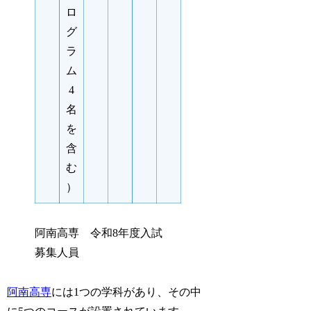
ロ
グ
ラ
ム
4
名
を
含
む
）
阿南高専 令和8年度入試
募集人員
阿南高専
には1つの学科があり、その中