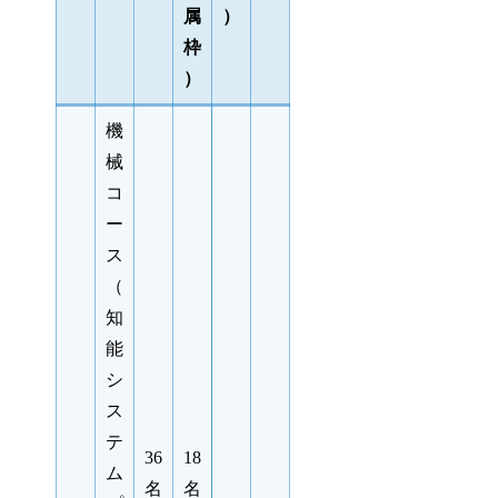
属
）
枠
）
機
械
コ
ー
ス
（
知
能
シ
ス
テ
36
18
ム
名
名