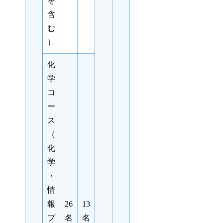
を
含
む
）
化
学
コ
ー
ス
（
化
学
・
情
報
26
13
プ
名
名