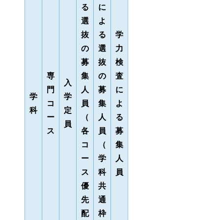
る
に
選
よ
抜
る
学
の
選
力
募
抜
検
専
集
の
査
入
門
人
募
に
学
学
コ
員
集
よ
科
定
ー
（
人
る
員
ス
各
員
募
コ
（
集
ー
学
人
ス
科
員
優
共
先
通
配
枠