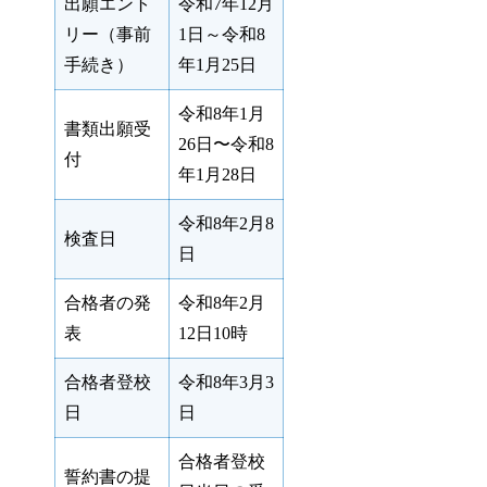
出願エント
令和7年12月
リー（事前
1日～令和8
手続き）
年1月25日
令和8年1月
書類出願受
26日〜令和8
付
年1月28日
令和8年2月8
検査日
日
合格者の発
令和8年2月
表
12日10時
合格者登校
令和8年3月3
日
日
合格者登校
誓約書の提