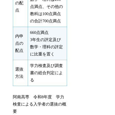
の配
点満点、その他の
点
教科は100点満点
の合計700点満点
660点満点
内申
3年生の評定及び
点の
数学・理科の評定
配点
に比重を置く
学力検査及び調査
選抜
書の総合判定によ
方法
る
阿南高専 令和8年度 学力
検査による入学者の選抜の概
要