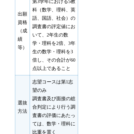
第3学年における5教
科（数学、理科、英
出願
語、国語、社会）の
資格
調査書の評定値にお
（成
いて、2年生の数
績
学・理科を2倍、3年
等）
生の数学・理科を3
倍し、その合計が60
点以上であること
志望コースは第1志
望のみ
調査書及び面接の総
選抜
合判定により行う調
方法
査書の評価にあたっ
ては、数学・理科に
比重を置く