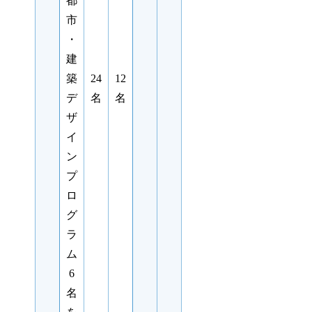
都
市
・
建
築
24
12
デ
名
名
ザ
イ
ン
プ
ロ
グ
ラ
ム
6
名