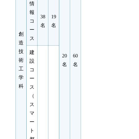
情
報
38
19
コ
名
名
ー
創
ス
造
技
建
20
60
術
設
名
名
工
コ
学
ー
科
ス
（
ス
マ
ー
ト