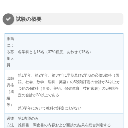
試験の概要
推薦
によ
る募
各学科とも15名（37%程度、あわせて75名）
集人
員
第1学年、第2学年、第3学年1学期及び2学期の必修5教科（国
出願
語、社会、数学、理科、英語）の5段階評定の合計が84以上か
資格
つ他の4教科（音楽、美術、保健体育、技術家庭）の5段階評
（成
定の合計が60以上である
績
等）
第3学年において教科の評定に1がない
選抜
第1志望のみ
方法
推薦書、調査書の内容および面接の結果を総合判定する