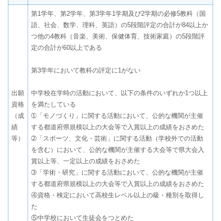
第1学年、第2学年、第3学年1学期及び2学期の必修5教科（国
語、社会、数学、理科、英語）の5段階評定の合計が84以上か
つ他の4教科（音楽、美術、保健体育、技術家庭）の5段階評
定の合計が60以上である
第3学年において教科の評定に1がない
出願
中学校在学時の活動において、以下の条件のいずれか1つ以上
資格
を満たしている
（成
➀「モノづくり」に関する活動において、公的な機関が主催
績
する都道府県規模以上の大会等で入賞以上の成績をおさめた
等）
➁「スポーツ、文化・芸術」に関する活動（学校外での活動
を含む）において、公的な機関が主催する大会等で県大会入
賞以上等、一定以上の成績をおさめた
➂「学術・研究」に関する活動において、公的な機関が主催
する都道府県規模以上の大会等で入賞以上の成績をおさめた
④資格・検定において高校生レベル以上の級・種別を取得し
た
⑤中学校において生徒会をつとめた