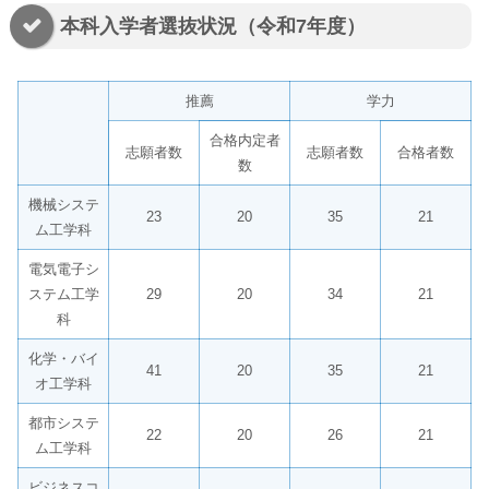
本科入学者選抜状況（令和7年度）
推薦
学力
合格内定者
志願者数
志願者数
合格者数
数
機械システ
23
20
35
21
ム工学科
電気電子シ
ステム工学
29
20
34
21
科
化学・バイ
41
20
35
21
オ工学科
都市システ
22
20
26
21
ム工学科
ビジネスコ