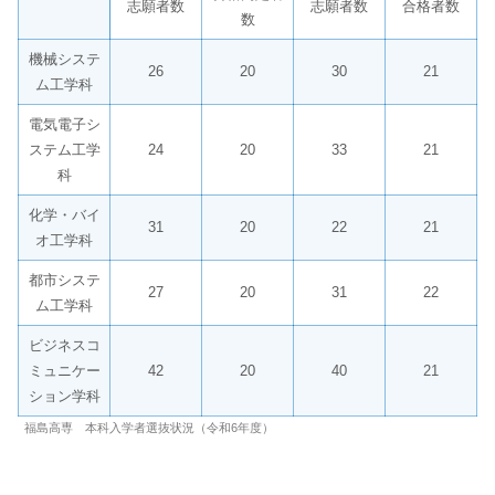
志願者数
志願者数
合格者数
数
機械システ
26
20
30
21
ム工学科
電気電子シ
ステム工学
24
20
33
21
科
化学・バイ
31
20
22
21
オ工学科
都市システ
27
20
31
22
ム工学科
ビジネスコ
ミュニケー
42
20
40
21
ション学科
福島高専 本科入学者選抜状況（令和6年度）