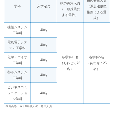
抜の募集人員
抜の募集人員
学科
入学定員
（課題達成型
（一般推薦に
推薦による選
よる選抜）
抜）
機械システム
40名
工学科
電気電子シス
40名
テム工学科
化学・バイオ
各学科15名
各学科5名
40名
工学科
（あわせて75
（あわせて25
名）
名）
都市システム
40名
工学科
ビジネスコミ
ュニケーショ
40名
ン学科
福島高専 令和8年度入試 募集人員