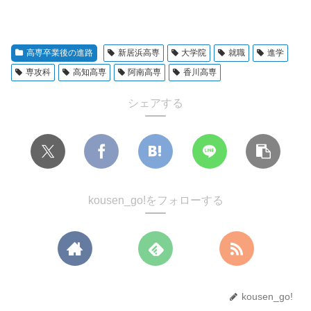
高専卒業後の進路
新居浜高専
大学院
就職
進学
専攻科
高知高専
阿南高専
香川高専
シェアする
kousen_go!をフォローする
kousen_go!