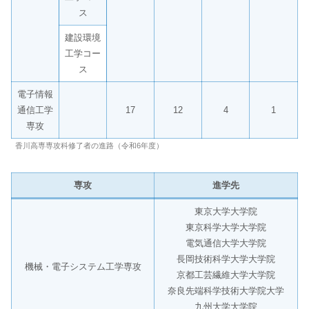
ス
建設環境
工学コー
ス
電子情報
通信工学
17
12
4
1
専攻
香川高専専攻科修了者の進路（令和6年度）
専攻
進学先
東京大学大学院
東京科学大学大学院
電気通信大学大学院
長岡技術科学大学大学院
機械・電子システム工学専攻
京都工芸繊維大学大学院
奈良先端科学技術大学院大学
九州大学大学院