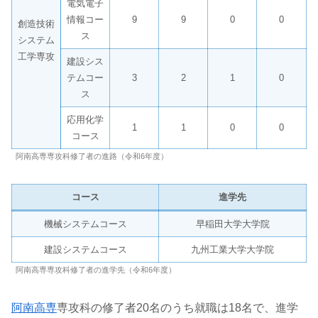
電気電子
情報コー
9
9
0
0
創造技術
ス
システム
工学専攻
建設シス
テムコー
3
2
1
0
ス
応用化学
1
1
0
0
コース
阿南高専専攻科修了者の進路（令和6年度）
コース
進学先
機械システムコース
早稲田大学大学院
建設システムコース
九州工業大学大学院
阿南高専専攻科修了者の進学先（令和6年度）
阿南高専
専攻科の修了者20名のうち就職は18名で、進学