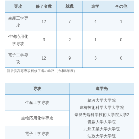
専攻
修了者数
就職
進学
その他
生産工学専
12
7
4
1
攻
生物応用化
3
2
1
0
学専攻
電子工学専
12
9
3
0
攻
新居浜高専専攻科修了者の進路（令和6年度）
専攻
進学先
筑波大学大学院
生産工学専攻
豊橋技術科学大学大学院
奈良先端科学技術大学院大学2
生物応用化学専攻
愛媛大学大学院
九州工業大学大学院
電子工学専攻
法政大学大学院