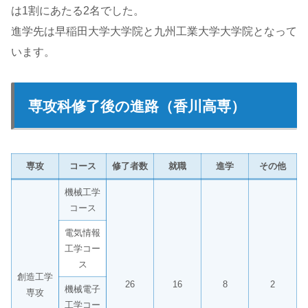
は1割にあたる2名でした。
進学先は早稲田大学大学院と九州工業大学大学院となって
います。
専攻科修了後の進路（香川高専）
専攻
コース
修了者数
就職
進学
その他
機械工学
コース
電気情報
工学コー
ス
創造工学
26
16
8
2
機械電子
専攻
工学コー