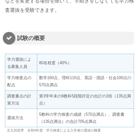
などを変更する場合を除いて、手続きをしなくても学力検
査選抜を受験できます。
試験の概要
学力選抜によ
80名程度（40%）
る募集人員
学力検査点の
数学160点、理科110点、英語・国語・社会100点の
配点
570点満点
調査書点の計
第3学年末の9教科5段階評定の合計の3倍（135点満
算方法
点）
5教科の学力検査の成績（570点満点）、調査書
選抜方法
（135点満点）の合計705点満点
北九州高専 令和8年度 学力検査による入学者の選抜の概要