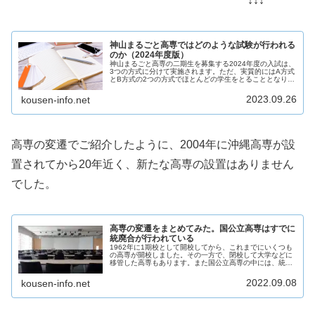
↓↓↓
神山まるごと高専ではどのような試験が行われる
のか（2024年度版）
神山まるごと高専の二期生を募集する2024年度の入試は、
3つの方式に分けて実施されます。ただ、実質的にはA方式
とB方式の2つの方式でほとんどの学生をとることとなりま
す。試験の方式にあわせた準備や日程の確認をしておきま
しょう。
2023.09.26
kousen-info.net
高専の変遷でご紹介したように、2004年に沖縄高専が設
置されてから20年近く、新たな高専の設置はありません
でした。
高専の変遷をまとめてみた。国公立高専はすでに
統廃合が行われている
1962年に1期校として開校してから、これまでにいくつも
の高専が開校しました。その一方で、閉校して大学などに
移管した高専もあります。また国公立高専の中には、統廃
合が行われたケースもあり、今後も同様の動きがないか注
目されます。
2022.09.08
kousen-info.net