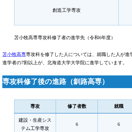
創造工学専攻
苫小牧高専専攻科修了者の進学先（令和6年度）
苫小牧高専
専攻科を修了した人については、就職した人が進
進学者の7割以上が、北海道大学大学院に進学しています。
専攻科修了後の進路（釧路高専）
専攻
修了者数
就職
建設・生産シス
6
6
テム工学専攻