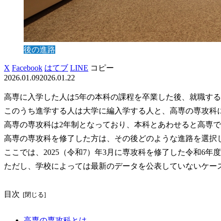
後の進路
X
Facebook
はてブ
LINE
コピー
2026.01.09
2026.01.22
高専に入学した人は5年の本科の課程を卒業した後、就職す
このうち進学する人は大学に編入学する人と、高専の専攻科
高専の専攻科は2年制となっており、本科とあわせると高専で
高専の専攻科を修了した方は、その後どのような進路を選択
ここでは、2025（令和7）年3月に専攻科を修了した令和6
ただし、学校によっては最新のデータを公表していないケー
目次
高専の専攻科とは