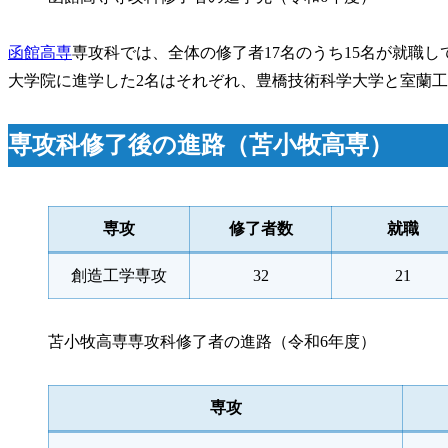
函館高専
専攻科では、全体の修了者17名のうち15名が就職し
大学院に進学した2名はそれぞれ、豊橋技術科学大学と室蘭
専攻科修了後の進路（苫小牧高専）
専攻
修了者数
就職
創造工学専攻
32
21
苫小牧高専専攻科修了者の進路（令和6年度）
専攻