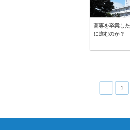
高専を卒業した
に進むのか？
前
1
へ