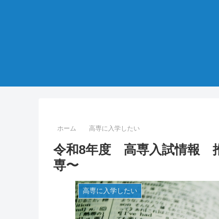
ホーム
高専に入学したい
令和8年度 高専入試情報 
専〜
高専に入学したい