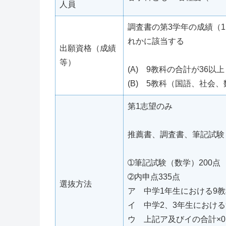
人員
調査書の第3学年の成績（1
れかに該当する
出願資格（成績
等）
(A) 9教科の合計が36以上
(B) 5教科（国語、社会
第1志望のみ
推薦書、調査書、筆記試験
➀筆記試験（数学）200点
➁内申点335点
選抜方法
ア 中学1年生における9教
イ 中学2、3年生における
ウ 上記ア及びイの合計×0.