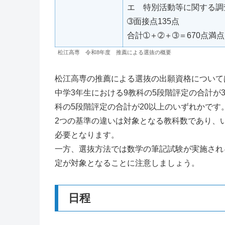
エ 特別活動等に関する調
➂面接点135点
合計➀＋➁＋➂＝670点満点
松江高専 令和8年度 推薦による選抜の概要
松江高専の推薦による選抜の出願資格について
中学3年生における9教科の5段階評定の合計が
科の5段階評定の合計が20以上のいずれかです
2つの基準の違いは対象となる教科数であり、
必要となります。
一方、選抜方法では数学の筆記試験が実施され
定が対象となることに注意しましょう。
日程