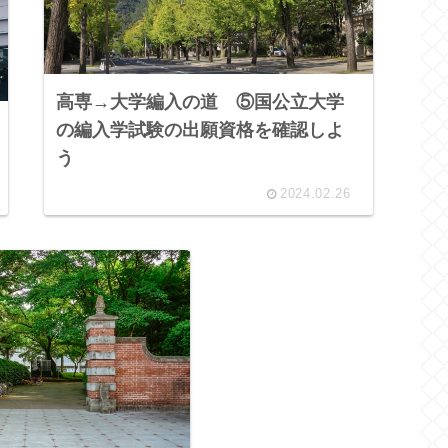
高専→大学編入の道 ⑤国公立大学
の編入学試験の出願資格を確認しよ
う
2024.02.26