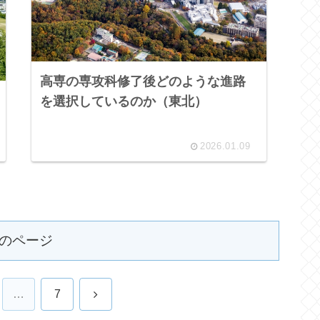
高専の専攻科修了後どのような進路
を選択しているのか（東北）
2026.01.09
のページ
次
…
7