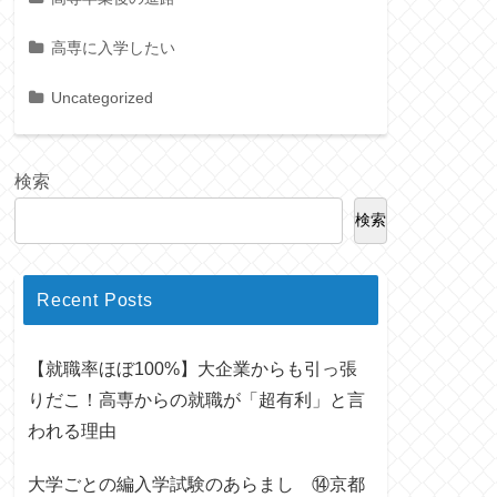
高専に入学したい
Uncategorized
検索
検索
Recent Posts
【就職率ほぼ100%】大企業からも引っ張
りだこ！高専からの就職が「超有利」と言
われる理由
大学ごとの編入学試験のあらまし ⑭京都