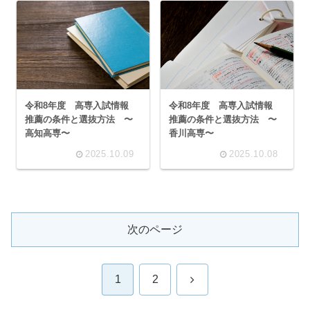
令和8年度 高専入試情報
令和8年度 高専入試情報
推薦の条件と選抜方法 〜
推薦の条件と選抜方法 〜
高知高専〜
香川高専〜
2025.10.09
2025.10.08
次のページ
次
1
2
へ