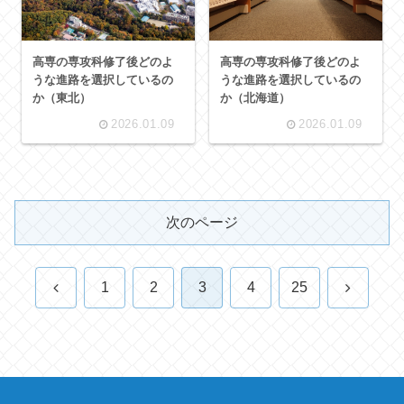
高専の専攻科修了後どのよ
高専の専攻科修了後どのよ
うな進路を選択しているの
うな進路を選択しているの
か（東北）
か（北海道）
2026.01.09
2026.01.09
次のページ
前
次
1
2
3
4
25
へ
へ