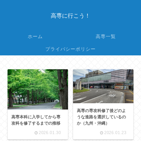
高専に行こう！
ホーム
高専一覧
プライバシーポリシー
高専の専攻科修了後どのよ
うな進路を選択しているの
高専本科に入学してから専
か（九州・沖縄）
攻科を修了するまでの推移
2026.01.30
2026.01.23