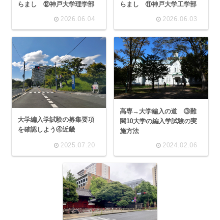
らまし ⑫神戸大学理学部
らまし ⑪神戸大学工学部
2026.06.04
2026.06.03
高専→大学編入の道 ③難
大学編入学試験の募集要項
関10大学の編入学試験の実
を確認しよう④近畿
施方法
2025.07.20
2024.02.06