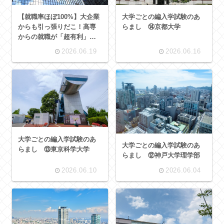
【就職率ほぼ100%】大企業
大学ごとの編入学試験のあ
からも引っ張りだこ！高専
らまし ⑭京都大学
からの就職が「超有利」と
言われる理由
2026.06.19
2026.06.16
大学ごとの編入学試験のあ
大学ごとの編入学試験のあ
らまし ⑬東京科学大学
らまし ⑫神戸大学理学部
2026.06.10
2026.06.04